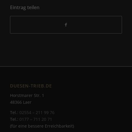
Eintrag teilen
DUESEN-TRIEB.DE
Horstmarer Str. 1
48366 Laer
Tel.:
02554 – 211 99 76
Tel.:
0177 – 711 20 71
(für eine bessere Erreichbarkeit)