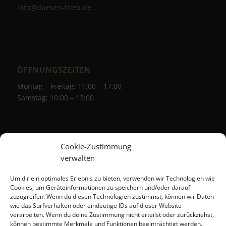
info@duesen-trieb.de
ÖFFNUNGSZEITEN
Montag – Freitag: 11:00 – 17:00
Samstag: 10:00 – 13:00
Cookie-Zustimmung
verwalten
Um dir ein optimales Erlebnis zu bieten, verwenden wir Technologien wie
Cookies, um Geräteinformationen zu speichern und/oder darauf
zuzugreifen. Wenn du diesen Technologien zustimmst, können wir Daten
wie das Surfverhalten oder eindeutige IDs auf dieser Website
verarbeiten. Wenn du deine Zustimmung nicht erteilst oder zurückziehst,
können bestimmte Merkmale und Funktionen beeinträchtigt werden.