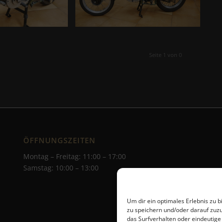
Seite 1 von 0
ÖFFNUNGSZEITEN
Montag – Freitag: 11:00 – 17:00
Samstag: 10:00 – 13:00
Um dir ein optimales Erlebnis zu 
zu speichern und/oder darauf zuz
das Surfverhalten oder eindeutige