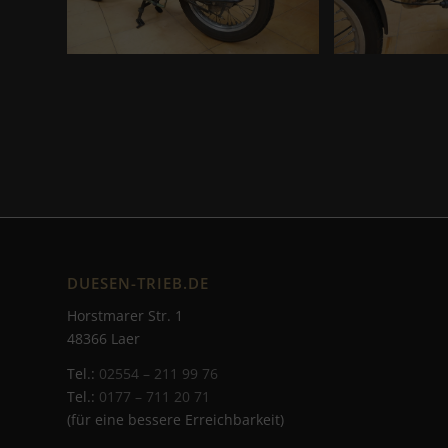
DUESEN-TRIEB.DE
Horstmarer Str. 1
48366 Laer
Tel.:
02554 – 211 99 76
Tel.:
0177 – 711 20 71
(für eine bessere Erreichbarkeit)