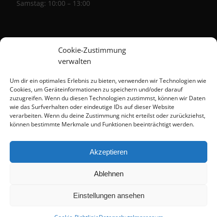
Samstag: 10:00 – 13:00
Cookie-Zustimmung
verwalten
Um dir ein optimales Erlebnis zu bieten, verwenden wir Technologien wie
Cookies, um Geräteinformationen zu speichern und/oder darauf
zuzugreifen. Wenn du diesen Technologien zustimmst, können wir Daten
wie das Surfverhalten oder eindeutige IDs auf dieser Website
verarbeiten. Wenn du deine Zustimmung nicht erteilst oder zurückziehst,
können bestimmte Merkmale und Funktionen beeinträchtigt werden.
Akzeptieren
Ablehnen
Impressum
Datenschutz
Cookie-Richtlinie (EU)
Einstellungen ansehen
Kontakt